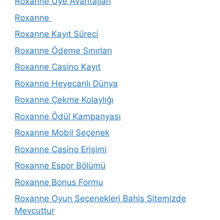
Roxanne Üye Avantajları
Roxanne
Roxanne Kayıt Süreci
Roxanne Ödeme Sınırları
Roxanne Casino Kayıt
Roxanne Heyecanlı Dünya
Roxanne Çekme Kolaylığı
Roxanne Ödül Kampanyası
Roxanne Mobil Seçenek
Roxanne Casino Erişimi
Roxanne Espor Bölümü
Roxanne Bonus Formu
Roxanne Oyun Seçenekleri Bahis Sitemizde
Mevcuttur