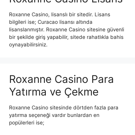
Roxanne Casino, lisanslı bir sitedir. Lisans
bilgileri ise; Curacao lisansı altında
lisanslanmıştır. Roxanne Casino sitesine güvenli
bir şekilde giriş yapabilir, sitede rahatlıkla bahis
oynayabilirsiniz.
Roxanne Casino Para
Yatırma ve Çekme
Roxanne Casino sitesinde dörtden fazla para
yatırma seçeneği vardır bunlardan en
popülerleri ise;