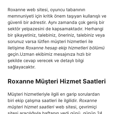
Roxanne web sitesi, oyuncu tabanının
memnuniyeti için kritik önem taşıyan kullanışlı ve
güvenli bir adrestir. Aynı zamanda çok geniş bir
sektör yelpazesini de kapsamaktadır. Herhangi
bir şikayetiniz, talebiniz, öneriniz, talebiniz veya
sorunuz varsa lütfen müşteri hizmetleri ile
iletişime
Roxanne hesap ekip hizmetleri bölümü
geçin.Uzman ekibimiz mesajınıza hızlı bir
şekilde cevap verecek ve detaylı bilgi
sağlayacaktır.
Roxanne Müşteri Hizmet Saatleri
Müşteri hizmetleriyle ilgili en garip sorulardan
biri ekip çalışma saatleri ile ilgilidir.
Roxanne
müşteri hizmet saatleri
web sitesi, çevrimiçi
sitesi aracılığıyla haftanın yedi günü, günün 24