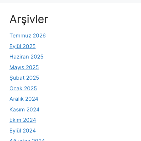
Arşivler
Temmuz 2026
Eylül 2025
Haziran 2025
Mayıs 2025
Şubat 2025
Ocak 2025
Aralık 2024
Kasım 2024
Ekim 2024
Eylül 2024