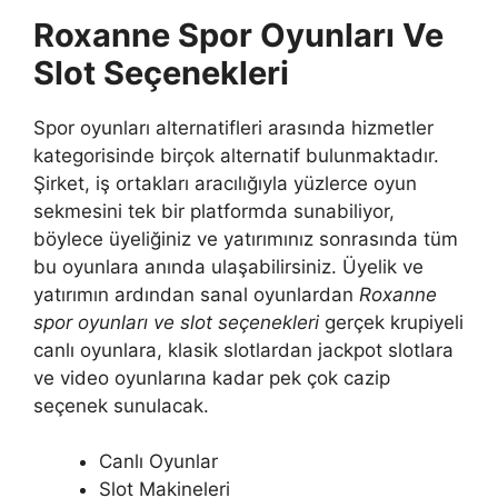
Roxanne Spor Oyunları Ve
Slot Seçenekleri
Spor oyunları alternatifleri arasında hizmetler
kategorisinde birçok alternatif bulunmaktadır.
Şirket, iş ortakları aracılığıyla yüzlerce oyun
sekmesini tek bir platformda sunabiliyor,
böylece üyeliğiniz ve yatırımınız sonrasında tüm
bu oyunlara anında ulaşabilirsiniz. Üyelik ve
yatırımın ardından sanal oyunlardan
Roxanne
spor oyunları ve slot seçenekleri
gerçek krupiyeli
canlı oyunlara, klasik slotlardan jackpot slotlara
ve video oyunlarına kadar pek çok cazip
seçenek sunulacak.
Canlı Oyunlar
Slot Makineleri