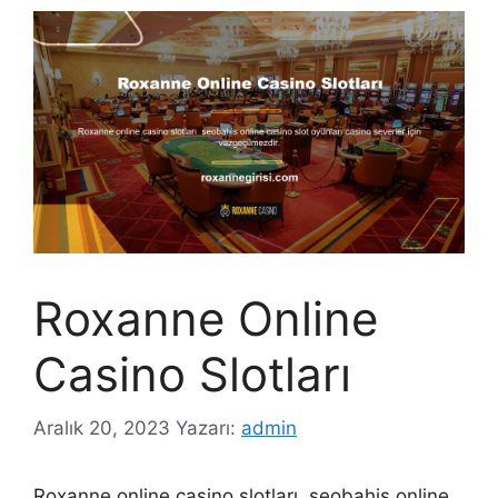
Roxanne Online
Casino Slotları
Aralık 20, 2023
Yazarı:
admin
Roxanne online casino slotları seobahis online