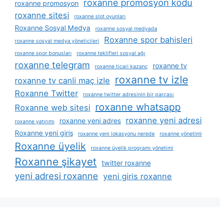
roxanne promosyon kodu
roxanne promosyon
roxanne sitesi
roxanne slot oyunları
Roxanne Sosyal Medya
roxanne sosyal medyada
Roxanne spor bahisleri
roxanne sosyal medya yöneticileri
roxanne spor bonusları
roxanne teklifleri sosyal ağı
roxanne telegram
roxanne tv
roxanne ticari kazanç
roxanne tv izle
roxanne tv canli maç izle
Roxanne Twitter
roxanne twitter adresinin bir parçası
roxanne whatsapp
Roxanne web sitesi
roxanne yeni adresi
roxanne yeni adres
roxanne yatırımı
Roxanne yeni giriş
roxanne yeni lokasyonu nerede
roxanne yönetimi
Roxanne üyelik
roxanne üyelik programı yönetimi
Roxanne şikayet
twitter roxanne
yeni adresi roxanne
yeni giris roxanne