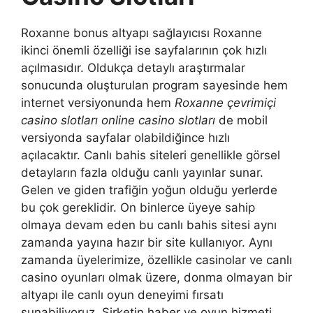
Roxanne bonus altyapı sağlayıcısı Roxanne
ikinci önemli özelliği ise sayfalarının çok hızlı
açılmasıdır. Oldukça detaylı araştırmalar
sonucunda oluşturulan program sayesinde hem
internet versiyonunda hem
Roxanne çevrimiçi
casino slotları online casino slotları
de mobil
versiyonda sayfalar olabildiğince hızlı
açılacaktır. Canlı bahis siteleri genellikle görsel
detayların fazla olduğu canlı yayınlar sunar.
Gelen ve giden trafiğin yoğun olduğu yerlerde
bu çok gereklidir. On binlerce üyeye sahip
olmaya devam eden bu canlı bahis sitesi aynı
zamanda yayına hazır bir site kullanıyor. Aynı
zamanda üyelerimize, özellikle casinolar ve canlı
casino oyunları olmak üzere, donma olmayan bir
altyapı ile canlı oyun deneyimi fırsatı
sunabiliyoruz. Şirketin haber ve oyun hizmeti