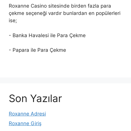
Roxanne Casino sitesinde birden fazla para
çekme seçeneği vardır bunlardan en popülerleri
ise;
- Banka Havalesi ile Para Çekme
- Papara ile Para Çekme
Son Yazılar
Roxanne Adresi
Roxanne Giriş