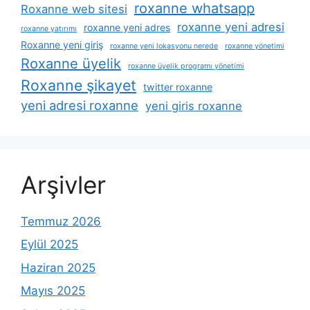
roxanne whatsapp
Roxanne web sitesi
roxanne yeni adresi
roxanne yeni adres
roxanne yatırımı
Roxanne yeni giriş
roxanne yeni lokasyonu nerede
roxanne yönetimi
Roxanne üyelik
roxanne üyelik programı yönetimi
Roxanne şikayet
twitter roxanne
yeni adresi roxanne
yeni giris roxanne
Arşivler
Temmuz 2026
Eylül 2025
Haziran 2025
Mayıs 2025