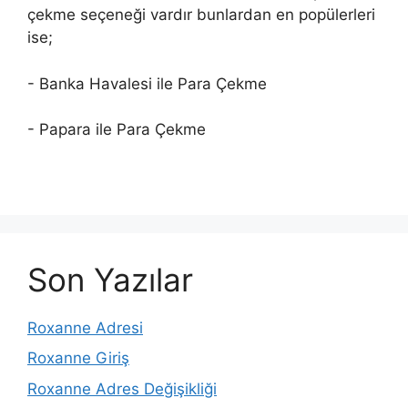
çekme seçeneği vardır bunlardan en popülerleri
ise;
- Banka Havalesi ile Para Çekme
- Papara ile Para Çekme
Son Yazılar
Roxanne Adresi
Roxanne Giriş
Roxanne Adres Değişikliği