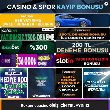
×
Roxannecasino GİRİŞ İÇİN TIKLAYINIZ!