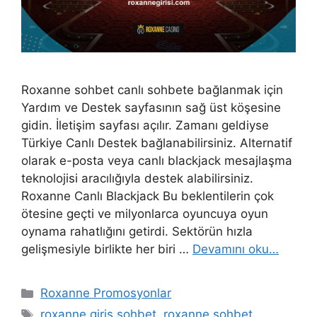
Roxanne sohbet canlı sohbete bağlanmak için
Yardım ve Destek sayfasının sağ üst köşesine
gidin. İletişim sayfası açılır. Zamanı geldiyse
Türkiye Canlı Destek bağlanabilirsiniz. Alternatif
olarak e-posta veya canlı blackjack mesajlaşma
teknolojisi aracılığıyla destek alabilirsiniz.
Roxanne Canlı Blackjack Bu beklentilerin çok
ötesine geçti ve milyonlarca oyuncuya oyun
oynama rahatlığını getirdi. Sektörün hızla
gelişmesiyle birlikte her biri …
Devamını oku…
Kategoriler
Roxanne Promosyonlar
Etiketler
roxanne giriş sohbet
,
roxanne sohbet
,