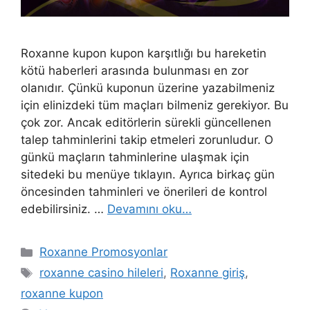
Roxanne kupon kupon karşıtlığı bu hareketin
kötü haberleri arasında bulunması en zor
olanıdır. Çünkü kuponun üzerine yazabilmeniz
için elinizdeki tüm maçları bilmeniz gerekiyor. Bu
çok zor. Ancak editörlerin sürekli güncellenen
talep tahminlerini takip etmeleri zorunludur. O
günkü maçların tahminlerine ulaşmak için
sitedeki bu menüye tıklayın. Ayrıca birkaç gün
öncesinden tahminleri ve önerileri de kontrol
edebilirsiniz. …
Devamını oku…
Kategoriler
Roxanne Promosyonlar
Etiketler
roxanne casino hileleri
,
Roxanne giriş
,
roxanne kupon