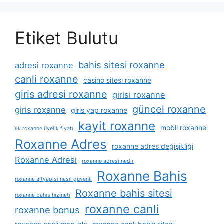
Etiket Bulutu
bahis sitesi roxanne
adresi roxanne
canli roxanne
casino sitesi roxanne
giris adresi roxanne
girisi roxanne
güncel roxanne
giris roxanne
giris yap roxanne
kayit roxanne
mobil roxanne
i̇lk roxanne üyelik fiyatı
Roxanne Adres
roxanne adres değişikliği
Roxanne Adresi
roxanne adresi nedir
Roxanne Bahis
roxanne altyapısı nasıl güvenli
Roxanne bahis sitesi
roxanne bahis hizmeti
roxanne canli
roxanne bonus