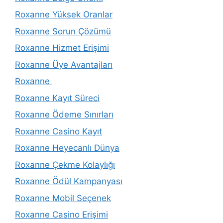
Roxanne Yüksek Oranlar
Roxanne Sorun Çözümü
Roxanne Hizmet Erişimi
Roxanne Üye Avantajları
Roxanne
Roxanne Kayıt Süreci
Roxanne Ödeme Sınırları
Roxanne Casino Kayıt
Roxanne Heyecanlı Dünya
Roxanne Çekme Kolaylığı
Roxanne Ödül Kampanyası
Roxanne Mobil Seçenek
Roxanne Casino Erişimi