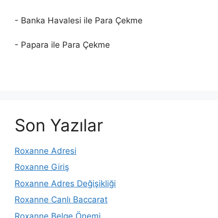
- Banka Havalesi ile Para Çekme
- Papara ile Para Çekme
Son Yazılar
Roxanne Adresi
Roxanne Giriş
Roxanne Adres Değişikliği
Roxanne Canlı Baccarat
Roxanne Belge Önemi