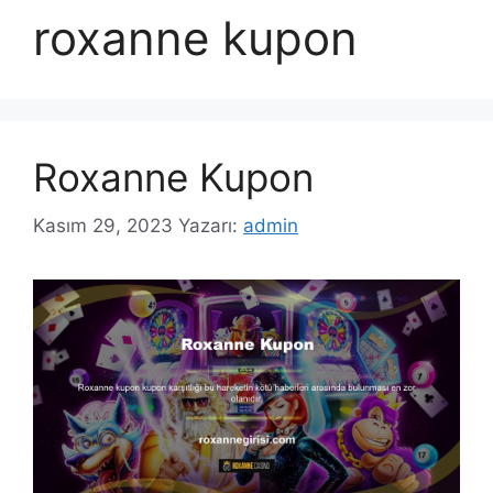
roxanne kupon
Roxanne Kupon
Kasım 29, 2023
Yazarı:
admin