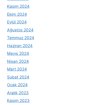
Kasım 2024
Ekim 2024
Eylül 2024
Ağustos 2024
Temmuz 2024
Haziran 2024
Mayıs 2024
Nisan 2024
Mart 2024
Şubat 2024
Ocak 2024
Aralık 2023
Kasım 2023