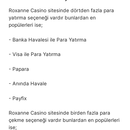
Roxanne Casino sitesinde dörtden fazla para
yatırma seçeneği vardır bunlardan en
popülerleri ise;
- Banka Havalesi ile Para Yatırma
- Visa ile Para Yatırma
- Papara
- Anında Havale
- Payfix
Roxanne Casino sitesinde birden fazla para
çekme seçeneği vardır bunlardan en popülerleri
ise;