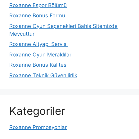
Roxanne Espor Bölümü
Roxanne Bonus Formu
Roxanne Oyun Seçenekleri Bahis Sitemizde
Mevcuttur
Roxanne Altyapı Servisi
Roxanne Oyun Meraklıları
Roxanne Bonus Kalitesi
Roxanne Teknik Güvenilirlik
Kategoriler
Roxanne Promosyonlar