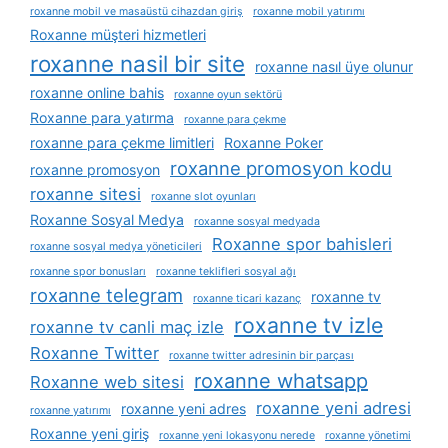
roxanne mobil ve masaüstü cihazdan giriş
roxanne mobil yatırımı
Roxanne müşteri hizmetleri
roxanne nasil bir site
roxanne nasıl üye olunur
roxanne online bahis
roxanne oyun sektörü
Roxanne para yatırma
roxanne para çekme
roxanne para çekme limitleri
Roxanne Poker
roxanne promosyon kodu
roxanne promosyon
roxanne sitesi
roxanne slot oyunları
Roxanne Sosyal Medya
roxanne sosyal medyada
Roxanne spor bahisleri
roxanne sosyal medya yöneticileri
roxanne spor bonusları
roxanne teklifleri sosyal ağı
roxanne telegram
roxanne tv
roxanne ticari kazanç
roxanne tv izle
roxanne tv canli maç izle
Roxanne Twitter
roxanne twitter adresinin bir parçası
roxanne whatsapp
Roxanne web sitesi
roxanne yeni adresi
roxanne yeni adres
roxanne yatırımı
Roxanne yeni giriş
roxanne yeni lokasyonu nerede
roxanne yönetimi