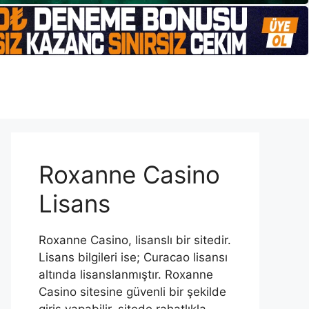
Roxanne Casino
Lisans
Roxanne Casino, lisanslı bir sitedir.
Lisans bilgileri ise; Curacao lisansı
altında lisanslanmıştır. Roxanne
Casino sitesine güvenli bir şekilde