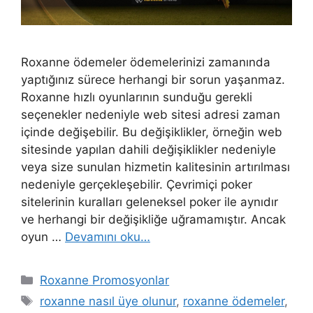
Roxanne ödemeler ödemelerinizi zamanında
yaptığınız sürece herhangi bir sorun yaşanmaz.
Roxanne hızlı oyunlarının sunduğu gerekli
seçenekler nedeniyle web sitesi adresi zaman
içinde değişebilir. Bu değişiklikler, örneğin web
sitesinde yapılan dahili değişiklikler nedeniyle
veya size sunulan hizmetin kalitesinin artırılması
nedeniyle gerçekleşebilir. Çevrimiçi poker
sitelerinin kuralları geleneksel poker ile aynıdır
ve herhangi bir değişikliğe uğramamıştır. Ancak
oyun …
Devamını oku…
Kategoriler
Roxanne Promosyonlar
Etiketler
roxanne nasıl üye olunur
,
roxanne ödemeler
,