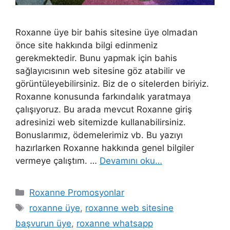
Roxanne üye bir bahis sitesine üye olmadan
önce site hakkında bilgi edinmeniz
gerekmektedir. Bunu yapmak için bahis
sağlayıcısının web sitesine göz atabilir ve
görüntüleyebilirsiniz. Biz de o sitelerden biriyiz.
Roxanne konusunda farkındalık yaratmaya
çalışıyoruz. Bu arada mevcut Roxanne giriş
adresinizi web sitemizde kullanabilirsiniz.
Bonuslarımız, ödemelerimiz vb. Bu yazıyı
hazırlarken Roxanne hakkında genel bilgiler
vermeye çalıştım. …
Devamını oku…
Kategoriler
Roxanne Promosyonlar
Etiketler
roxanne üye
,
roxanne web sitesine
başvurun üye
,
roxanne whatsapp