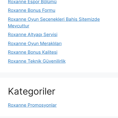
Roxanne Espor Bölümü
Roxanne Bonus Formu
Roxanne Oyun Seçenekleri Bahis Sitemizde
Mevcuttur
Roxanne Altyapı Servisi
Roxanne Oyun Meraklıları
Roxanne Bonus Kalitesi
Roxanne Teknik Güvenilirlik
Kategoriler
Roxanne Promosyonlar