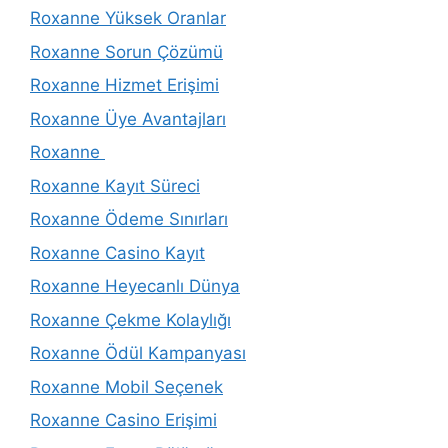
Roxanne Yüksek Oranlar
Roxanne Sorun Çözümü
Roxanne Hizmet Erişimi
Roxanne Üye Avantajları
Roxanne
Roxanne Kayıt Süreci
Roxanne Ödeme Sınırları
Roxanne Casino Kayıt
Roxanne Heyecanlı Dünya
Roxanne Çekme Kolaylığı
Roxanne Ödül Kampanyası
Roxanne Mobil Seçenek
Roxanne Casino Erişimi