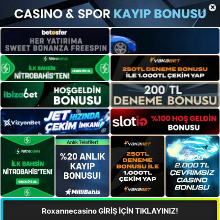
×
Roxannecasino GİRİŞ İÇİN TIKLAYINIZ!