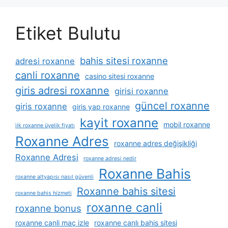
Etiket Bulutu
bahis sitesi roxanne
adresi roxanne
canli roxanne
casino sitesi roxanne
giris adresi roxanne
girisi roxanne
güncel roxanne
giris roxanne
giris yap roxanne
kayit roxanne
mobil roxanne
i̇lk roxanne üyelik fiyatı
Roxanne Adres
roxanne adres değişikliği
Roxanne Adresi
roxanne adresi nedir
Roxanne Bahis
roxanne altyapısı nasıl güvenli
Roxanne bahis sitesi
roxanne bahis hizmeti
roxanne canli
roxanne bonus
roxanne canli maç izle
roxanne canlı bahis sitesi