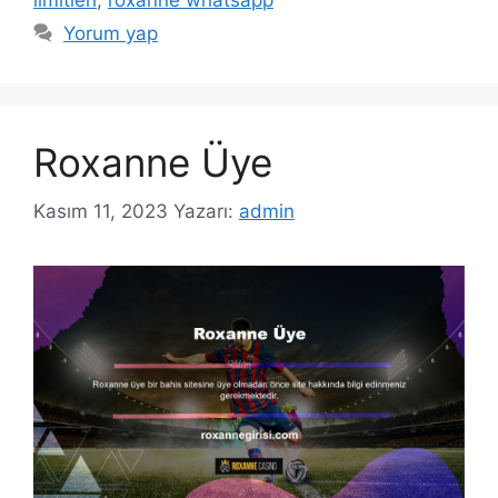
Yorum yap
Roxanne Üye
Kasım 11, 2023
Yazarı:
admin