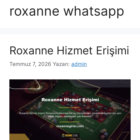
roxanne whatsapp
Roxanne Hizmet Erişimi
Temmuz 7, 2026
Yazarı:
admin