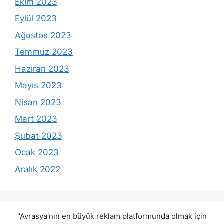
Ekim 2023
Eylül 2023
Ağustos 2023
Temmuz 2023
Haziran 2023
Mayıs 2023
Nisan 2023
Mart 2023
Şubat 2023
Ocak 2023
Aralık 2022
"Avrasya'nın en büyük reklam platformunda olmak için