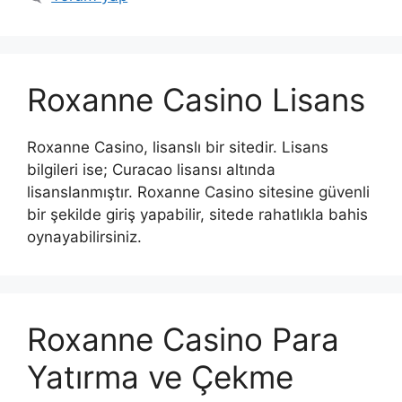
Roxanne Casino Lisans
Roxanne Casino, lisanslı bir sitedir. Lisans
bilgileri ise; Curacao lisansı altında
lisanslanmıştır. Roxanne Casino sitesine güvenli
bir şekilde giriş yapabilir, sitede rahatlıkla bahis
oynayabilirsiniz.
Roxanne Casino Para
Yatırma ve Çekme