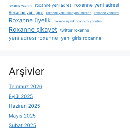
roxanne yeni adresi
roxanne yeni adres
roxanne yatırımı
Roxanne yeni giriş
roxanne yeni lokasyonu nerede
roxanne yönetimi
Roxanne üyelik
roxanne üyelik programı yönetimi
Roxanne şikayet
twitter roxanne
yeni adresi roxanne
yeni giris roxanne
Arşivler
Temmuz 2026
Eylül 2025
Haziran 2025
Mayıs 2025
Şubat 2025