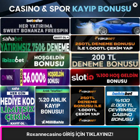
×
Roxannecasino GİRİŞ İÇİN TIKLAYINIZ!