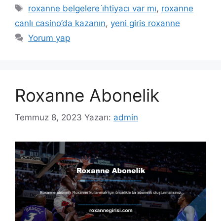
Etiketler
roxanne belgelere i̇htiyacı var mı
,
roxanne
canlı casino’da kazanın
,
yeni giris roxanne
Yorum yap
Roxanne Abonelik
Temmuz 8, 2023
Yazarı:
admin