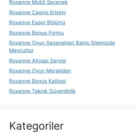
Roxanne Mobil Seçenek
Roxanne Casino Erişimi
Roxanne Espor Bölümü
Roxanne Bonus Formu
Roxanne Oyun Seçenekleri Bahis Sitemizde
Mevcuttur
Roxanne Altyapı Servisi
Roxanne Oyun Meraklıları
Roxanne Bonus Kalitesi
Roxanne Teknik Güvenilirlik
Kategoriler