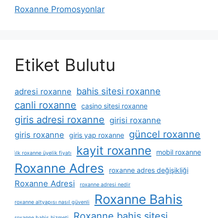
Roxanne Promosyonlar
Etiket Bulutu
bahis sitesi roxanne
adresi roxanne
canli roxanne
casino sitesi roxanne
giris adresi roxanne
girisi roxanne
güncel roxanne
giris roxanne
giris yap roxanne
kayit roxanne
mobil roxanne
i̇lk roxanne üyelik fiyatı
Roxanne Adres
roxanne adres değişikliği
Roxanne Adresi
roxanne adresi nedir
Roxanne Bahis
roxanne altyapısı nasıl güvenli
Roxanne bahis sitesi
roxanne bahis hizmeti