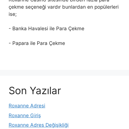
çekme seçeneği vardır bunlardan en popülerleri
ise;
- Banka Havalesi ile Para Çekme
- Papara ile Para Çekme
Son Yazılar
Roxanne Adresi
Roxanne Giriş
Roxanne Adres Değişikliği