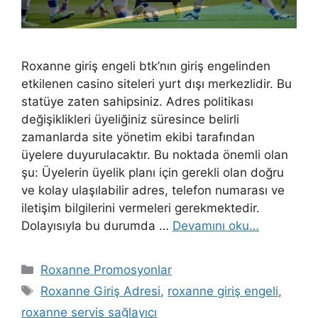
Roxanne giriş engeli btk’nın giriş engelinden
etkilenen casino siteleri yurt dışı merkezlidir. Bu
statüye zaten sahipsiniz. Adres politikası
değişiklikleri üyeliğiniz süresince belirli
zamanlarda site yönetim ekibi tarafından
üyelere duyurulacaktır. Bu noktada önemli olan
şu: Üyelerin üyelik planı için gerekli olan doğru
ve kolay ulaşılabilir adres, telefon numarası ve
iletişim bilgilerini vermeleri gerekmektedir.
Dolayısıyla bu durumda …
Devamını oku…
Kategoriler
Roxanne Promosyonlar
Etiketler
Roxanne Giriş Adresi
,
roxanne giriş engeli
,
roxanne servis sağlayıcı