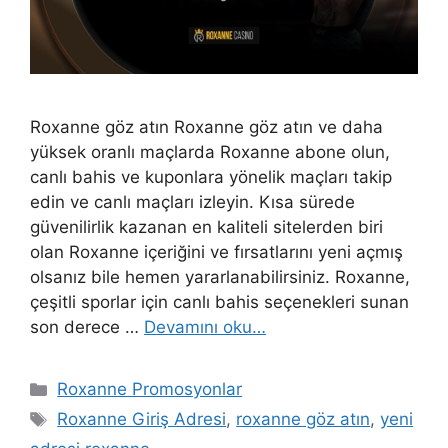
Roxanne göz atın Roxanne göz atın ve daha
yüksek oranlı maçlarda Roxanne abone olun,
canlı bahis ve kuponlara yönelik maçları takip
edin ve canlı maçları izleyin. Kısa sürede
güvenilirlik kazanan en kaliteli sitelerden biri
olan Roxanne içeriğini ve fırsatlarını yeni açmış
olsanız bile hemen yararlanabilirsiniz. Roxanne,
çeşitli sporlar için canlı bahis seçenekleri sunan
son derece …
Devamını oku…
Kategoriler
Roxanne Promosyonlar
Etiketler
Roxanne Giriş Adresi
,
roxanne göz atın
,
yeni