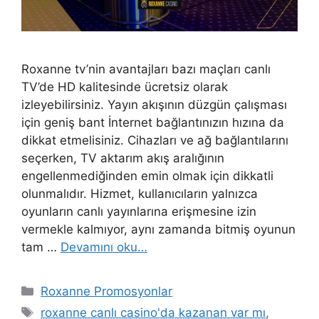
Roxanne tv’nin avantajları bazı maçları canlı
TV’de HD kalitesinde ücretsiz olarak
izleyebilirsiniz. Yayın akışının düzgün çalışması
için geniş bant İnternet bağlantınızın hızına da
dikkat etmelisiniz. Cihazları ve ağ bağlantılarını
seçerken, TV aktarım akış aralığının
engellenmediğinden emin olmak için dikkatli
olunmalıdır. Hizmet, kullanıcıların yalnızca
oyunların canlı yayınlarına erişmesine izin
vermekle kalmıyor, aynı zamanda bitmiş oyunun
tam …
Devamını oku…
Kategoriler
Roxanne Promosyonlar
Etiketler
roxanne canlı casino'da kazanan var mı
,