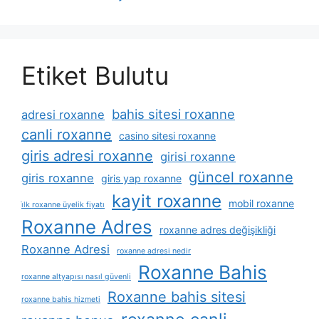
Etiket Bulutu
bahis sitesi roxanne
adresi roxanne
canli roxanne
casino sitesi roxanne
giris adresi roxanne
girisi roxanne
güncel roxanne
giris roxanne
giris yap roxanne
kayit roxanne
mobil roxanne
i̇lk roxanne üyelik fiyatı
Roxanne Adres
roxanne adres değişikliği
Roxanne Adresi
roxanne adresi nedir
Roxanne Bahis
roxanne altyapısı nasıl güvenli
Roxanne bahis sitesi
roxanne bahis hizmeti