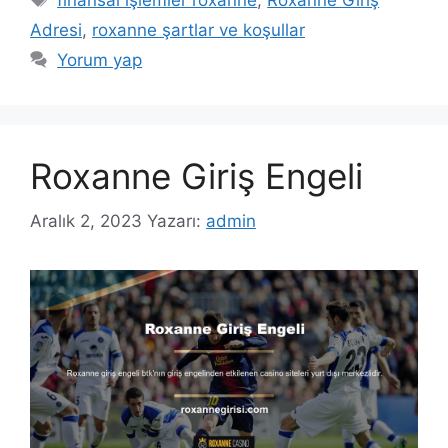
finansal i̇şlemler roxanne
,
Roxanne Giriş
Adresi
,
roxanne şartlar ve koşullar
Yorum yap
Roxanne Giriş Engeli
Aralık 2, 2023
Yazarı:
admin