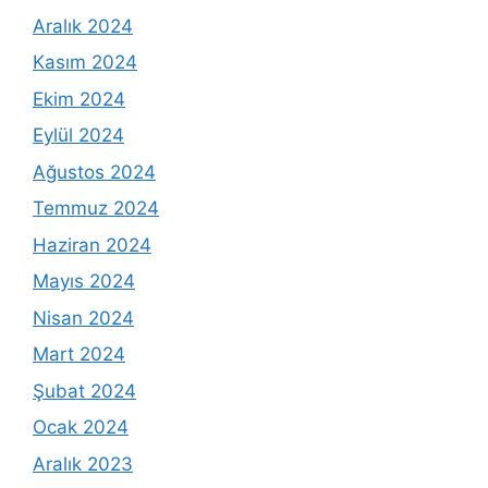
Aralık 2024
Kasım 2024
Ekim 2024
Eylül 2024
Ağustos 2024
Temmuz 2024
Haziran 2024
Mayıs 2024
Nisan 2024
Mart 2024
Şubat 2024
Ocak 2024
Aralık 2023