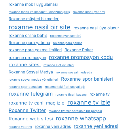
roxanne mobil uygulaması
roxanne mobil ve masaüstü cihazdan giriş
roxanne mobil yatırımı
Roxanne müşteri hizmetleri
roxanne nasil bir site
roxanne nasıl üye olunur
roxanne online bahis
roxanne oyun sektörü
Roxanne para yatırma
roxanne para çekme
roxanne para çekme limitleri
Roxanne Poker
roxanne promosyon kodu
roxanne promosyon
roxanne sitesi
roxanne slot oyunları
Roxanne Sosyal Medya
roxanne sosyal medyada
Roxanne spor bahisleri
roxanne sosyal medya yöneticileri
roxanne spor bonusları
roxanne teklifleri sosyal ağı
roxanne telegram
roxanne tv
roxanne ticari kazanç
roxanne tv izle
roxanne tv canli maç izle
Roxanne Twitter
roxanne twitter adresinin bir parçası
roxanne whatsapp
Roxanne web sitesi
roxanne yeni adresi
roxanne yeni adres
roxanne yatırımı