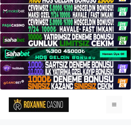
İçeriğe
atla
Menü