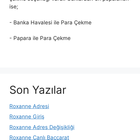
ise;
- Banka Havalesi ile Para Çekme
- Papara ile Para Çekme
Son Yazılar
Roxanne Adresi
Roxanne Giriş
Roxanne Adres Değişikliği
Roxanne Canlı Baccarat