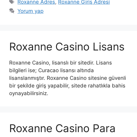
Etiketler
Roxanne Adres
,
Roxanne Giriş Adresi
Yorum yap
Roxanne Casino Lisans
Roxanne Casino, lisanslı bir sitedir. Lisans
bilgileri ise; Curacao lisansı altında
lisanslanmıştır. Roxanne Casino sitesine güvenli
bir şekilde giriş yapabilir, sitede rahatlıkla bahis
oynayabilirsiniz.
Roxanne Casino Para