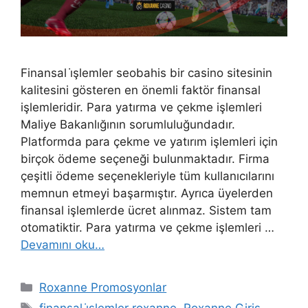
Finansal i̇şlemler seobahis bir casino sitesinin
kalitesini gösteren en önemli faktör finansal
işlemleridir. Para yatırma ve çekme işlemleri
Maliye Bakanlığının sorumluluğundadır.
Platformda para çekme ve yatırım işlemleri için
birçok ödeme seçeneği bulunmaktadır. Firma
çeşitli ödeme seçenekleriyle tüm kullanıcılarını
memnun etmeyi başarmıştır. Ayrıca üyelerden
finansal işlemlerde ücret alınmaz. Sistem tam
otomatiktir. Para yatırma ve çekme işlemleri …
Devamını oku…
Kategoriler
Roxanne Promosyonlar
Etiketler