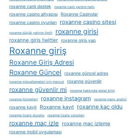
roxanne canlı destek
roxanne canlı yardım hattı
roxanne casino altyapısı
Roxanne Casinolar
roxanne casino sitesi
roxanne casino oyunları
roxanne girisi
roxanne düşük yatırım limiti
roxanne giris twitter
roxanne giris yap
Roxanne giriş
Roxanne Giriş Adresi
Roxanne Güncel
roxanne güncel adres
roxanne güvenilir
roxanne güncellemeleri i̇çin mevcut
roxanne güvenlir mi
roxanne hakkında genel bilgi
roxanne instagram
roxanne hizmetleri
roxanne i̇nanç analizi
roxanne kaç oldu
Roxanne kayıt
roxanne kayit
roxanne lisans durumu
roxanne lisans sorunları
roxanne maç izle
roxanne maç izleme
roxanne mobil uygulaması