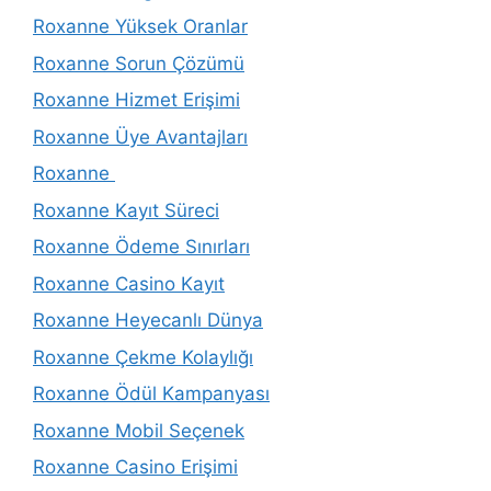
Roxanne Yüksek Oranlar
Roxanne Sorun Çözümü
Roxanne Hizmet Erişimi
Roxanne Üye Avantajları
Roxanne
Roxanne Kayıt Süreci
Roxanne Ödeme Sınırları
Roxanne Casino Kayıt
Roxanne Heyecanlı Dünya
Roxanne Çekme Kolaylığı
Roxanne Ödül Kampanyası
Roxanne Mobil Seçenek
Roxanne Casino Erişimi