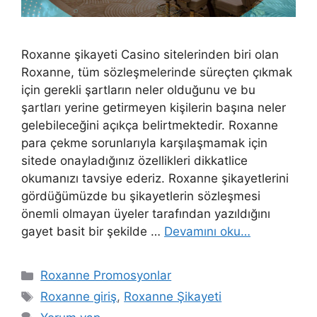
Roxanne şikayeti Casino sitelerinden biri olan
Roxanne, tüm sözleşmelerinde süreçten çıkmak
için gerekli şartların neler olduğunu ve bu
şartları yerine getirmeyen kişilerin başına neler
gelebileceğini açıkça belirtmektedir. Roxanne
para çekme sorunlarıyla karşılaşmamak için
sitede onayladığınız özellikleri dikkatlice
okumanızı tavsiye ederiz. Roxanne şikayetlerini
gördüğümüzde bu şikayetlerin sözleşmesi
önemli olmayan üyeler tarafından yazıldığını
gayet basit bir şekilde …
Devamını oku…
Kategoriler
Roxanne Promosyonlar
Etiketler
Roxanne giriş
,
Roxanne Şikayeti