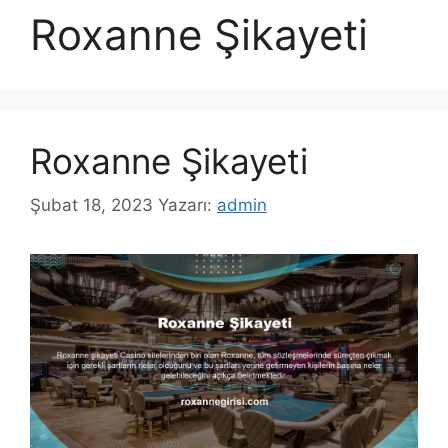
Roxanne Şikayeti
Roxanne Şikayeti
Şubat 18, 2023
Yazarı:
admin