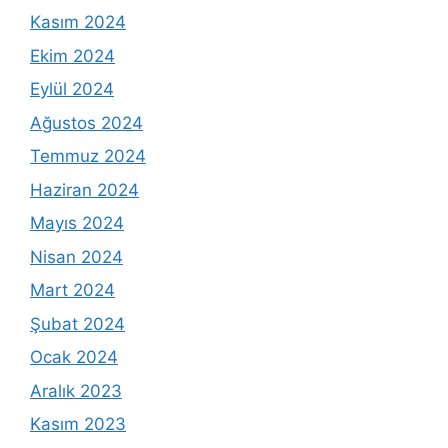
Kasım 2024
Ekim 2024
Eylül 2024
Ağustos 2024
Temmuz 2024
Haziran 2024
Mayıs 2024
Nisan 2024
Mart 2024
Şubat 2024
Ocak 2024
Aralık 2023
Kasım 2023