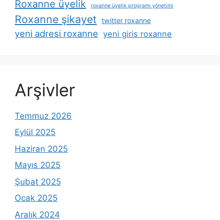
Roxanne üyelik
roxanne üyelik programı yönetimi
Roxanne şikayet
twitter roxanne
yeni adresi roxanne
yeni giris roxanne
Arşivler
Temmuz 2026
Eylül 2025
Haziran 2025
Mayıs 2025
Şubat 2025
Ocak 2025
Aralık 2024