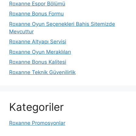
Roxanne Espor Bölümü
Roxanne Bonus Formu
Roxanne Oyun Seçenekleri Bahis Sitemizde
Mevcuttur
Roxanne Altyapı Servisi
Roxanne Oyun Meraklıları
Roxanne Bonus Kalitesi
Roxanne Teknik Güvenilirlik
Kategoriler
Roxanne Promosyonlar