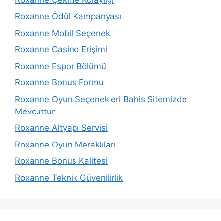
Roxanne Ödül Kampanyası
Roxanne Mobil Seçenek
Roxanne Casino Erişimi
Roxanne Espor Bölümü
Roxanne Bonus Formu
Roxanne Oyun Seçenekleri Bahis Sitemizde
Mevcuttur
Roxanne Altyapı Servisi
Roxanne Oyun Meraklıları
Roxanne Bonus Kalitesi
Roxanne Teknik Güvenilirlik