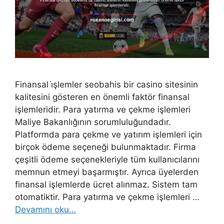
Finansal i̇şlemler seobahis bir casino sitesinin
kalitesini gösteren en önemli faktör finansal
işlemleridir. Para yatırma ve çekme işlemleri
Maliye Bakanlığının sorumluluğundadır.
Platformda para çekme ve yatırım işlemleri için
birçok ödeme seçeneği bulunmaktadır. Firma
çeşitli ödeme seçenekleriyle tüm kullanıcılarını
memnun etmeyi başarmıştır. Ayrıca üyelerden
finansal işlemlerde ücret alınmaz. Sistem tam
otomatiktir. Para yatırma ve çekme işlemleri …
Devamını oku…