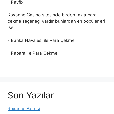
- Payfix
Roxanne Casino sitesinde birden fazla para
çekme seçeneği vardır bunlardan en popülerleri
ise;
- Banka Havalesi ile Para Çekme
- Papara ile Para Çekme
Son Yazılar
Roxanne Adresi