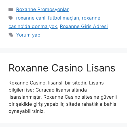
Kategoriler
Roxanne Promosyonlar
Etiketler
roxanne canlı futbol maçları
,
roxanne
casino'da donma yok
,
Roxanne Giriş Adresi
Yorum yap
Roxanne Casino Lisans
Roxanne Casino, lisanslı bir sitedir. Lisans
bilgileri ise; Curacao lisansı altında
lisanslanmıştır. Roxanne Casino sitesine güvenli
bir şekilde giriş yapabilir, sitede rahatlıkla bahis
oynayabilirsiniz.