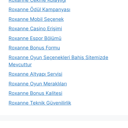
Roxanne Ödül Kampanyası
Roxanne Mobil Seçenek
Roxanne Casino Erişimi
Roxanne Espor Bölümü
Roxanne Bonus Formu
Roxanne Oyun Seçenekleri Bahis Sitemizde
Mevcuttur
Roxanne Altyapı Servisi
Roxanne Oyun Meraklıları
Roxanne Bonus Kalitesi
Roxanne Teknik Güvenilirlik