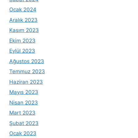
Ocak 2024
Aralık 2023
Kasım 2023
Ekim 2023
Eylül 2023
Ağustos 2023
Temmuz 2023
Haziran 2023
Mayıs 2023
Nisan 2023
Mart 2023
Şubat 2023
Ocak 2023