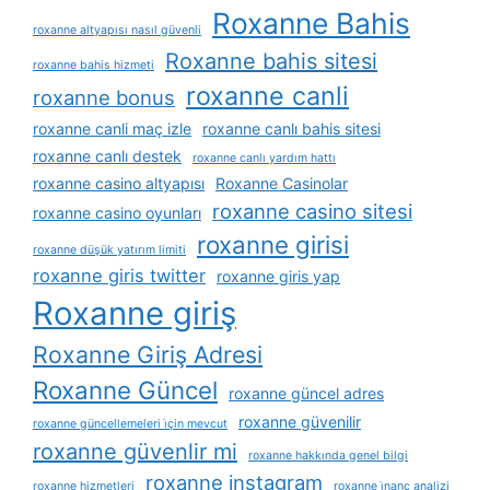
Roxanne Bahis
roxanne altyapısı nasıl güvenli
Roxanne bahis sitesi
roxanne bahis hizmeti
roxanne canli
roxanne bonus
roxanne canli maç izle
roxanne canlı bahis sitesi
roxanne canlı destek
roxanne canlı yardım hattı
roxanne casino altyapısı
Roxanne Casinolar
roxanne casino sitesi
roxanne casino oyunları
roxanne girisi
roxanne düşük yatırım limiti
roxanne giris twitter
roxanne giris yap
Roxanne giriş
Roxanne Giriş Adresi
Roxanne Güncel
roxanne güncel adres
roxanne güvenilir
roxanne güncellemeleri i̇çin mevcut
roxanne güvenlir mi
roxanne hakkında genel bilgi
roxanne instagram
roxanne hizmetleri
roxanne i̇nanç analizi