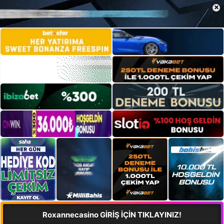
×
Roxannecasino GİRİŞ İÇİN TIKLAYINIZ!