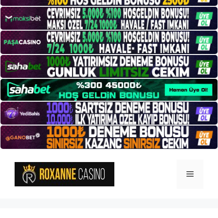
İçeriğe
atla
Menü