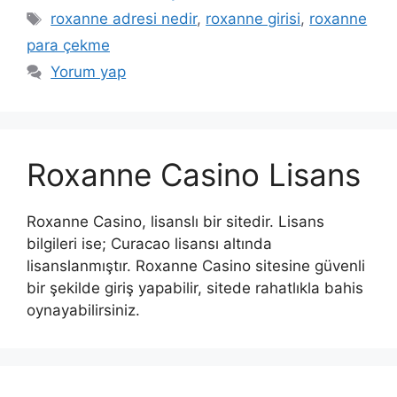
Etiketler
roxanne adresi nedir
,
roxanne girisi
,
roxanne
para çekme
Yorum yap
Roxanne Casino Lisans
Roxanne Casino, lisanslı bir sitedir. Lisans
bilgileri ise; Curacao lisansı altında
lisanslanmıştır. Roxanne Casino sitesine güvenli
bir şekilde giriş yapabilir, sitede rahatlıkla bahis
oynayabilirsiniz.