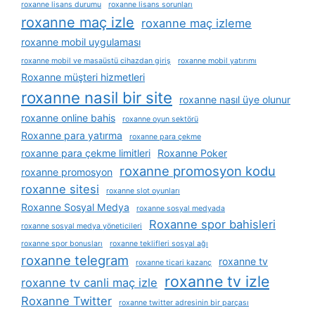
roxanne lisans durumu
roxanne lisans sorunları
roxanne maç izle
roxanne maç izleme
roxanne mobil uygulaması
roxanne mobil ve masaüstü cihazdan giriş
roxanne mobil yatırımı
Roxanne müşteri hizmetleri
roxanne nasil bir site
roxanne nasıl üye olunur
roxanne online bahis
roxanne oyun sektörü
Roxanne para yatırma
roxanne para çekme
roxanne para çekme limitleri
Roxanne Poker
roxanne promosyon kodu
roxanne promosyon
roxanne sitesi
roxanne slot oyunları
Roxanne Sosyal Medya
roxanne sosyal medyada
Roxanne spor bahisleri
roxanne sosyal medya yöneticileri
roxanne spor bonusları
roxanne teklifleri sosyal ağı
roxanne telegram
roxanne tv
roxanne ticari kazanç
roxanne tv izle
roxanne tv canli maç izle
Roxanne Twitter
roxanne twitter adresinin bir parçası