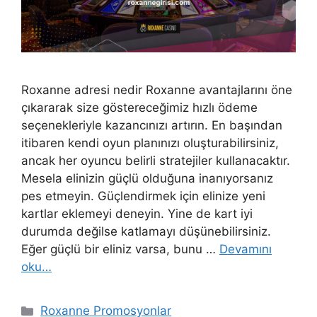
Roxanne adresi nedir Roxanne avantajlarını öne
çıkararak size göstereceğimiz hızlı ödeme
seçenekleriyle kazancınızı artırın. En başından
itibaren kendi oyun planınızı oluşturabilirsiniz,
ancak her oyuncu belirli stratejiler kullanacaktır.
Mesela elinizin güçlü olduğuna inanıyorsanız
pes etmeyin. Güçlendirmek için elinize yeni
kartlar eklemeyi deneyin. Yine de kart iyi
durumda değilse katlamayı düşünebilirsiniz.
Eğer güçlü bir eliniz varsa, bunu …
Devamını
oku…
Kategoriler
Roxanne Promosyonlar