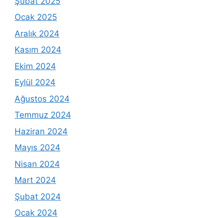
Şubat 2025
Ocak 2025
Aralık 2024
Kasım 2024
Ekim 2024
Eylül 2024
Ağustos 2024
Temmuz 2024
Haziran 2024
Mayıs 2024
Nisan 2024
Mart 2024
Şubat 2024
Ocak 2024