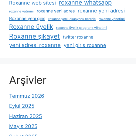
roxanne whatsapp
Roxanne web sitesi
roxanne yeni adresi
roxanne yeni adres
roxanne yatırımı
Roxanne yeni giriş
roxanne yeni lokasyonu nerede
roxanne yönetimi
Roxanne üyelik
roxanne üyelik programı yönetimi
Roxanne şikayet
twitter roxanne
yeni adresi roxanne
yeni giris roxanne
Arşivler
Temmuz 2026
Eylül 2025
Haziran 2025
Mayıs 2025