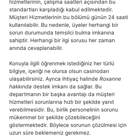
hizmetlerinin, çalışma saatleri açısından bu
standartları karşıladığı kabul edilmektedir.
Müşteri Hizmetlerinin bu bölümü günün 24 saati
kullanılabilir. Bu nedenle, üyeler herhangi bir
sorun durumunda temsilci bulma imkanına
sahiptir. Herhangi bir ilgi sorusu her zaman
anında cevaplanabilir.
Konuyla ilgili öğrenmek istediğiniz her türlü
bilgiye, içeriği ne olursa olsun casinodan
ulaşabilirsiniz. Ayrıca ihtiyaç halinde
Roxanne
hakkında
destek imkanı da sağlar. Bu
departmanın bir başka avantajı da müşteri
hizmetleri sorunlarına hızlı bir şekilde yanıt
verebilmesidir. Bu, birlik personelinin sorunu
mükemmel bir şekilde çözebileceğini
göstermektedir. Böylece sorunun çözülmesi için
uzun süre beklemeniz gerekmez.