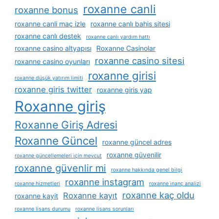
roxanne canli
roxanne bonus
roxanne canli maç izle
roxanne canlı bahis sitesi
roxanne canlı destek
roxanne canlı yardım hattı
roxanne casino altyapısı
Roxanne Casinolar
roxanne casino sitesi
roxanne casino oyunları
roxanne girisi
roxanne düşük yatırım limiti
roxanne giris twitter
roxanne giris yap
Roxanne giriş
Roxanne Giriş Adresi
Roxanne Güncel
roxanne güncel adres
roxanne güvenilir
roxanne güncellemeleri i̇çin mevcut
roxanne güvenlir mi
roxanne hakkında genel bilgi
roxanne instagram
roxanne hizmetleri
roxanne i̇nanç analizi
roxanne kaç oldu
Roxanne kayıt
roxanne kayit
roxanne lisans durumu
roxanne lisans sorunları