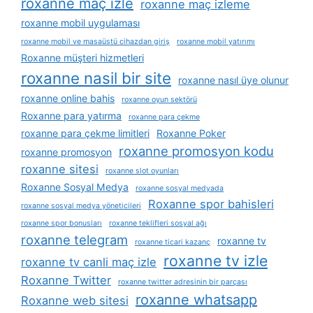
roxanne maç izle
roxanne maç izleme
roxanne mobil uygulaması
roxanne mobil ve masaüstü cihazdan giriş
roxanne mobil yatırımı
Roxanne müşteri hizmetleri
roxanne nasil bir site
roxanne nasıl üye olunur
roxanne online bahis
roxanne oyun sektörü
Roxanne para yatırma
roxanne para çekme
roxanne para çekme limitleri
Roxanne Poker
roxanne promosyon kodu
roxanne promosyon
roxanne sitesi
roxanne slot oyunları
Roxanne Sosyal Medya
roxanne sosyal medyada
Roxanne spor bahisleri
roxanne sosyal medya yöneticileri
roxanne spor bonusları
roxanne teklifleri sosyal ağı
roxanne telegram
roxanne tv
roxanne ticari kazanç
roxanne tv izle
roxanne tv canli maç izle
Roxanne Twitter
roxanne twitter adresinin bir parçası
roxanne whatsapp
Roxanne web sitesi