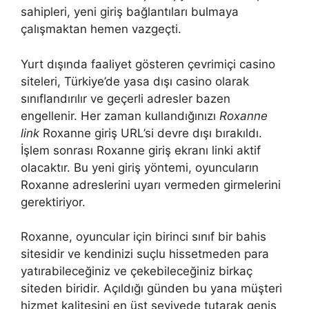
sahipleri, yeni giriş bağlantıları bulmaya
çalışmaktan hemen vazgeçti.
Yurt dışında faaliyet gösteren çevrimiçi casino
siteleri, Türkiye’de yasa dışı casino olarak
sınıflandırılır ve geçerli adresler bazen
engellenir. Her zaman kullandığınızı
Roxanne
link
Roxanne giriş URL’si devre dışı bırakıldı.
İşlem sonrası Roxanne giriş ekranı linki aktif
olacaktır. Bu yeni giriş yöntemi, oyuncuların
Roxanne adreslerini uyarı vermeden girmelerini
gerektiriyor.
Roxanne, oyuncular için birinci sınıf bir bahis
sitesidir ve kendinizi suçlu hissetmeden para
yatırabileceğiniz ve çekebileceğiniz birkaç
siteden biridir. Açıldığı günden bu yana müşteri
hizmet kalitesini en üst seviyede tutarak geniş