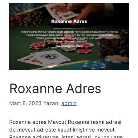
Roxanne Adres
Mart 8, 2023
Yazarı:
admin
Roxanne adres Mevcut Roxanne resmi adresi
de mevcut adreste kapatılmıştır ve mevcut
Roxanne aktivasyon listesi adresi, oyuncuların