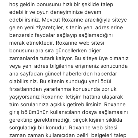
hoş geldin bonusunu hızlı bir şekilde talep
edebilir ve oyun deneyiminize devam
edebilirsiniz. Mevcut Roxanne aracılığıyla siteye
gelen yeni ziyaretçiler, sitenin yeni adreslerine
benzersiz faydalar sağlayıp sağlamadığını
merak etmektedir. Roxanne web sitesi
bonusunu ara sıra güncellerken diğer
zamanlarda tutarlı kalıyor. Bu siteye üye olmanız
veya yeni adres bilgilerine erişmeniz sonucunda
ana sayfadan güncel haberlerden haberdar
olabilirsiniz. Bu sitenin sunduğu yeni ödül
fırsatlarından yararlanma konusunda zorluk
yaşıyorsanız Roxanne iletişim hattına ulaşarak
tüm sorularınıza açıklık getirebilirsiniz. Roxanne
giriş bölümünün kullanıcıların dosya sağlamasını
gerektirip gerektirmediği, birçok kişinin sıklıkla
sorguladığı bir konudur. Roxanne web sitesi
zaman zaman kullanıcıdan belirli belgeleri talep