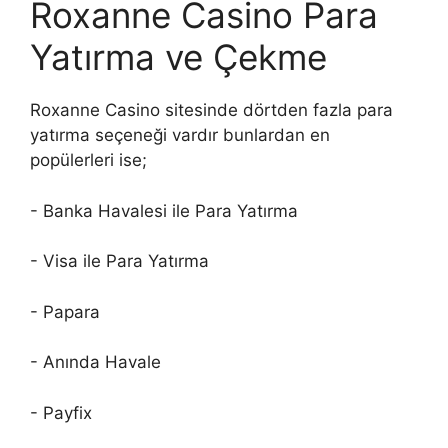
Roxanne Casino Para
Yatırma ve Çekme
Roxanne Casino sitesinde dörtden fazla para
yatırma seçeneği vardır bunlardan en
popülerleri ise;
- Banka Havalesi ile Para Yatırma
- Visa ile Para Yatırma
- Papara
- Anında Havale
- Payfix