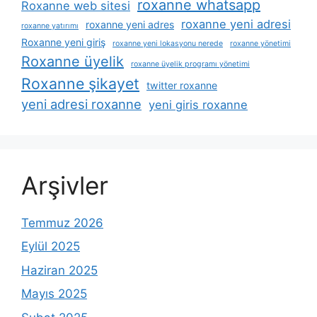
roxanne whatsapp
Roxanne web sitesi
roxanne yeni adresi
roxanne yeni adres
roxanne yatırımı
Roxanne yeni giriş
roxanne yeni lokasyonu nerede
roxanne yönetimi
Roxanne üyelik
roxanne üyelik programı yönetimi
Roxanne şikayet
twitter roxanne
yeni adresi roxanne
yeni giris roxanne
Arşivler
Temmuz 2026
Eylül 2025
Haziran 2025
Mayıs 2025