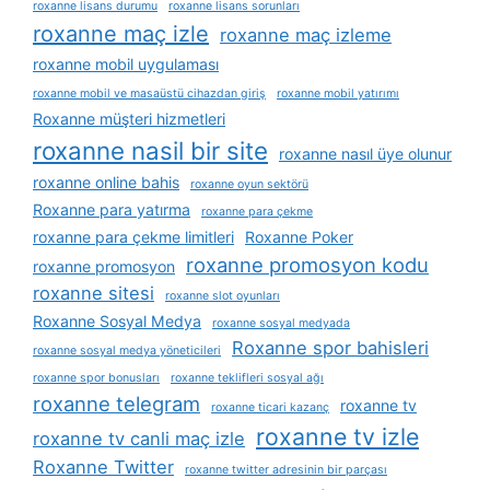
roxanne lisans durumu
roxanne lisans sorunları
roxanne maç izle
roxanne maç izleme
roxanne mobil uygulaması
roxanne mobil ve masaüstü cihazdan giriş
roxanne mobil yatırımı
Roxanne müşteri hizmetleri
roxanne nasil bir site
roxanne nasıl üye olunur
roxanne online bahis
roxanne oyun sektörü
Roxanne para yatırma
roxanne para çekme
roxanne para çekme limitleri
Roxanne Poker
roxanne promosyon kodu
roxanne promosyon
roxanne sitesi
roxanne slot oyunları
Roxanne Sosyal Medya
roxanne sosyal medyada
Roxanne spor bahisleri
roxanne sosyal medya yöneticileri
roxanne spor bonusları
roxanne teklifleri sosyal ağı
roxanne telegram
roxanne tv
roxanne ticari kazanç
roxanne tv izle
roxanne tv canli maç izle
Roxanne Twitter
roxanne twitter adresinin bir parçası