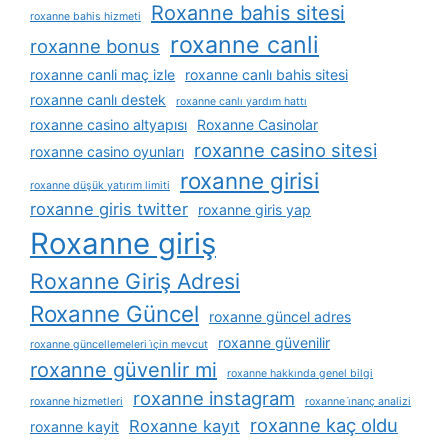
Roxanne bahis sitesi
roxanne bahis hizmeti
roxanne canli
roxanne bonus
roxanne canli maç izle
roxanne canlı bahis sitesi
roxanne canlı destek
roxanne canlı yardım hattı
roxanne casino altyapısı
Roxanne Casinolar
roxanne casino sitesi
roxanne casino oyunları
roxanne girisi
roxanne düşük yatırım limiti
roxanne giris twitter
roxanne giris yap
Roxanne giriş
Roxanne Giriş Adresi
Roxanne Güncel
roxanne güncel adres
roxanne güvenilir
roxanne güncellemeleri i̇çin mevcut
roxanne güvenlir mi
roxanne hakkında genel bilgi
roxanne instagram
roxanne hizmetleri
roxanne i̇nanç analizi
roxanne kaç oldu
Roxanne kayıt
roxanne kayit