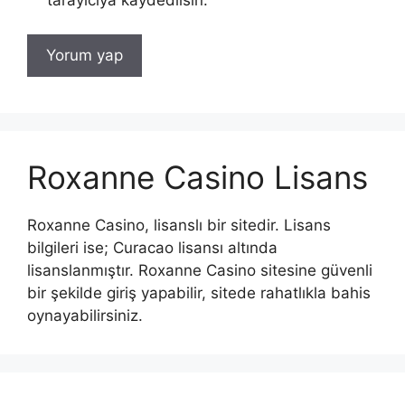
Roxanne Casino Lisans
Roxanne Casino, lisanslı bir sitedir. Lisans
bilgileri ise; Curacao lisansı altında
lisanslanmıştır. Roxanne Casino sitesine güvenli
bir şekilde giriş yapabilir, sitede rahatlıkla bahis
oynayabilirsiniz.