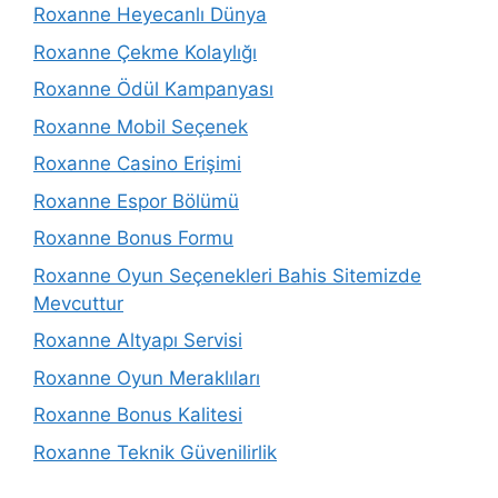
Roxanne Heyecanlı Dünya
Roxanne Çekme Kolaylığı
Roxanne Ödül Kampanyası
Roxanne Mobil Seçenek
Roxanne Casino Erişimi
Roxanne Espor Bölümü
Roxanne Bonus Formu
Roxanne Oyun Seçenekleri Bahis Sitemizde
Mevcuttur
Roxanne Altyapı Servisi
Roxanne Oyun Meraklıları
Roxanne Bonus Kalitesi
Roxanne Teknik Güvenilirlik