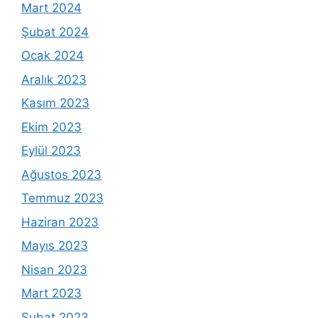
Mart 2024
Şubat 2024
Ocak 2024
Aralık 2023
Kasım 2023
Ekim 2023
Eylül 2023
Ağustos 2023
Temmuz 2023
Haziran 2023
Mayıs 2023
Nisan 2023
Mart 2023
Şubat 2023