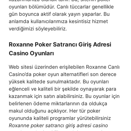
oyunları bölümüdür. Canlı tüccarlar genellikle
gün boyunca aktif olarak yayın yaparlar. Bu
anlamda kullanıcılarımıza kesintisiz hizmet
verdiğimizi söyleyebiliriz.
Roxanne Poker Satrancı Giriş Adresi
Casino Oyunları
Web sitesi üzerinden erişilebilen Roxanne Canlı
Casino’da poker oyun alternatifleri son derece
yüksek kalitede sunulmaktadır. Bu oyunları
eğlenceli ve kaliteli bir şekilde oynayarak para
kazanmak için satın alabilirsiniz. Bu oyunlar için
belirlenen ödeme miktarlarının da oldukça
makul olduğunu açıklıyor. Her tür poker
oyununda kaliteli programlar yürütebilirsiniz
Roxanne poker satrancı giriş adresi casino