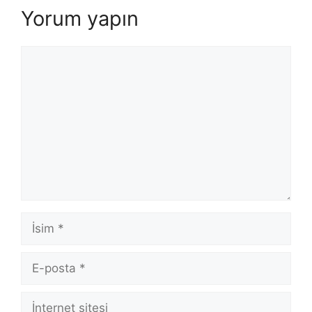
Yorum yapın
Yorum
İsim
E-
posta
İnternet