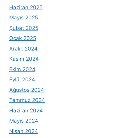
Haziran 2025
Mayıs 2025
Şubat 2025
Ocak 2025
Aralık 2024
Kasım 2024
Ekim 2024
Eylül 2024
Ağustos 2024
Temmuz 2024
Haziran 2024
Mayıs 2024
Nisan 2024