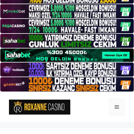
İçeriğe
atla
Menü