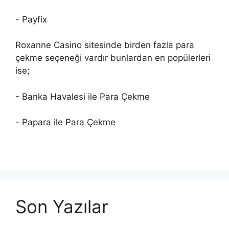
- Payfix
Roxanne Casino sitesinde birden fazla para
çekme seçeneği vardır bunlardan en popülerleri
ise;
- Banka Havalesi ile Para Çekme
- Papara ile Para Çekme
Son Yazılar