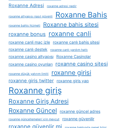
Roxanne Adresi
roxanne adresi nedir
Roxanne Bahis
roxanne altyapısı nasıl güvenli
Roxanne bahis sitesi
roxanne bahis hizmeti
roxanne canli
roxanne bonus
roxanne canli maç izle
roxanne canlı bahis sitesi
roxanne canlı destek
roxanne canlı yardım hattı
roxanne casino altyapısı
Roxanne Casinolar
roxanne casino sitesi
roxanne casino oyunları
roxanne girisi
roxanne düşük yatırım limiti
roxanne giris twitter
roxanne giris yap
Roxanne giriş
Roxanne Giriş Adresi
Roxanne Güncel
roxanne güncel adres
roxanne güvenilir
roxanne güncellemeleri i̇çin mevcut
roxanne güvenlir mi
roxanne hakkında genel bilgi