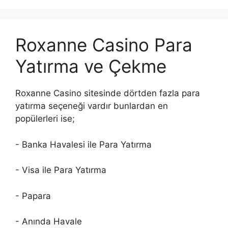
Roxanne Casino Para
Yatırma ve Çekme
Roxanne Casino sitesinde dörtden fazla para
yatırma seçeneği vardır bunlardan en
popülerleri ise;
- Banka Havalesi ile Para Yatırma
- Visa ile Para Yatırma
- Papara
- Anında Havale