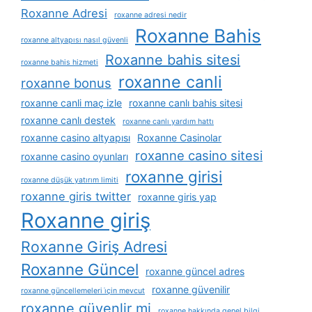
Roxanne Adresi
roxanne adresi nedir
Roxanne Bahis
roxanne altyapısı nasıl güvenli
Roxanne bahis sitesi
roxanne bahis hizmeti
roxanne canli
roxanne bonus
roxanne canli maç izle
roxanne canlı bahis sitesi
roxanne canlı destek
roxanne canlı yardım hattı
roxanne casino altyapısı
Roxanne Casinolar
roxanne casino sitesi
roxanne casino oyunları
roxanne girisi
roxanne düşük yatırım limiti
roxanne giris twitter
roxanne giris yap
Roxanne giriş
Roxanne Giriş Adresi
Roxanne Güncel
roxanne güncel adres
roxanne güvenilir
roxanne güncellemeleri i̇çin mevcut
roxanne güvenlir mi
roxanne hakkında genel bilgi