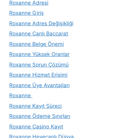
Roxanne Adresi
Roxanne Giriş
Roxanne Adres Değişikliği
Roxanne Canlı Baccarat
Roxanne Belge Önemi
Roxanne Yüksek Oranlar
Roxanne Sorun Çözümü
Roxanne Hizmet Erişimi
Roxanne Üye Avantajları
Roxanne
Roxanne Kayıt Süreci
Roxanne Ödeme Sınırları
Roxanne Casino Kayıt
Roxanne Heyecanlı Dünya