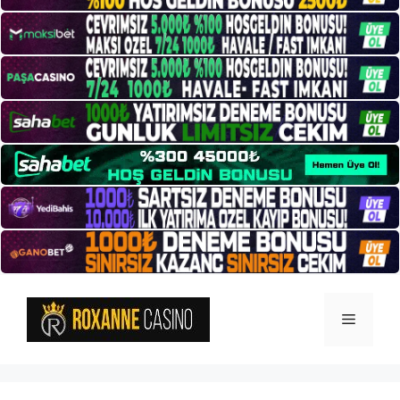
İçeriğe
atla
Menü