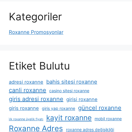
Kategoriler
Roxanne Promosyonlar
Etiket Bulutu
bahis sitesi roxanne
adresi roxanne
canli roxanne
casino sitesi roxanne
giris adresi roxanne
girisi roxanne
güncel roxanne
giris roxanne
giris yap roxanne
kayit roxanne
mobil roxanne
i̇lk roxanne üyelik fiyatı
Roxanne Adres
roxanne adres değişikliği