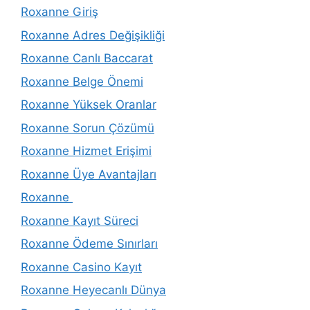
Roxanne Giriş
Roxanne Adres Değişikliği
Roxanne Canlı Baccarat
Roxanne Belge Önemi
Roxanne Yüksek Oranlar
Roxanne Sorun Çözümü
Roxanne Hizmet Erişimi
Roxanne Üye Avantajları
Roxanne
Roxanne Kayıt Süreci
Roxanne Ödeme Sınırları
Roxanne Casino Kayıt
Roxanne Heyecanlı Dünya