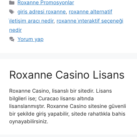
Kategoriler
Roxanne Promosyonlar
Etiketler
giris adresi roxanne
,
roxanne alternatif
i̇letişim aracı nedir
,
roxanne i̇nteraktif seçeneği
nedir
Yorum yap
Roxanne Casino Lisans
Roxanne Casino, lisanslı bir sitedir. Lisans
bilgileri ise; Curacao lisansı altında
lisanslanmıştır. Roxanne Casino sitesine güvenli
bir şekilde giriş yapabilir, sitede rahatlıkla bahis
oynayabilirsiniz.